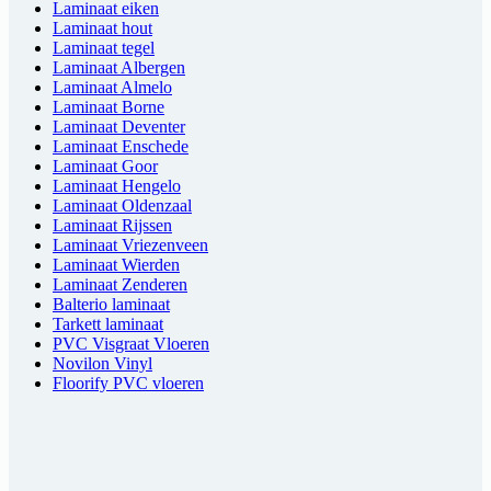
Laminaat eiken
Laminaat hout
Laminaat tegel
Laminaat Albergen
Laminaat Almelo
Laminaat Borne
Laminaat Deventer
Laminaat Enschede
Laminaat Goor
Laminaat Hengelo
Laminaat Oldenzaal
Laminaat Rijssen
Laminaat Vriezenveen
Laminaat Wierden
Laminaat Zenderen
Balterio laminaat
Tarkett laminaat
PVC Visgraat Vloeren
Novilon Vinyl
Floorify PVC vloeren