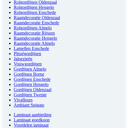
Rolgordijnen Oldenzaal
Rolgordijnen Hengelo
Rolgordijnen Enschede
Raamdecoratie Oldenzaal
Raamdecoratie Enschede
Rolgordijnen Almelo
Raamdecoratie Rijssen
Raamdecoratie Hengelo
Raamdecoratie Almelo
Lamellen Enschede
Plisségordijnen
Jaloezieën
Vouwgordijnen
Gordijnen Almelo
Gordijnen Borne
Gordijnen Enschede
Gordijnen Hengelo
Gordijnen Oldenzaal
Gordijnen Twente
Vivafloors
Ambiant Spigato
Laminaat aanbieding
Laminaat goedkoop
Voordelen laminaat