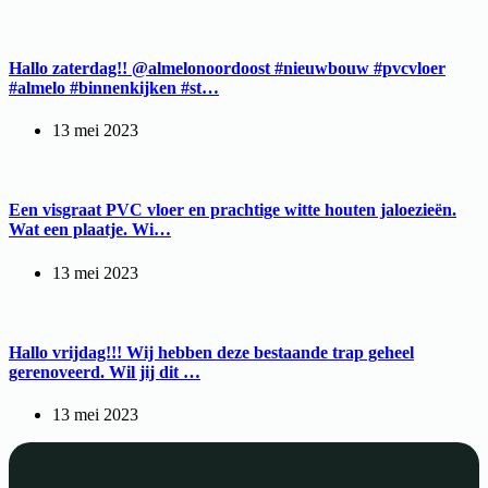
Hallo zaterdag!! @almelonoordoost #nieuwbouw #pvcvloer
#almelo #binnenkijken #st…
13 mei 2023
Een visgraat PVC vloer en prachtige witte houten jaloezieën.
Wat een plaatje. Wi…
13 mei 2023
Hallo vrijdag!!! Wij hebben deze bestaande trap geheel
gerenoveerd. Wil jij dit …
13 mei 2023