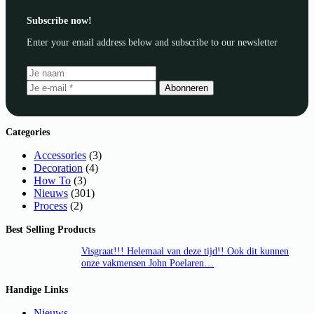
Subscribe now!
Enter your email address below and subscribe to our newsletter
Abonneren
Categories
Accessories
(3)
Decoration
(4)
How To
(3)
Nieuws
(301)
Process
(2)
Best Selling Products
Visgraat!!! Helemaal van deze tijd!! Ook dit kunnen
onze vakmensen John Poelaren…
Handige Links
Nieuws