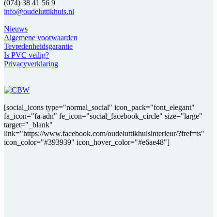
(074) 38 41 56 9
info@oudeluttikhuis.nl
Nieuws
Algemene voorwaarden
Tevredenheidsgarantie
Is PVC veilig?
Privacyverklaring
[social_icons type="normal_social" icon_pack="font_elegant"
fa_icon="fa-adn" fe_icon="social_facebook_circle" size="large"
target="_blank"
link="https://www.facebook.com/oudeluttikhuisinterieur/?fref=ts"
icon_color="#393939" icon_hover_color="#e6ae48"]