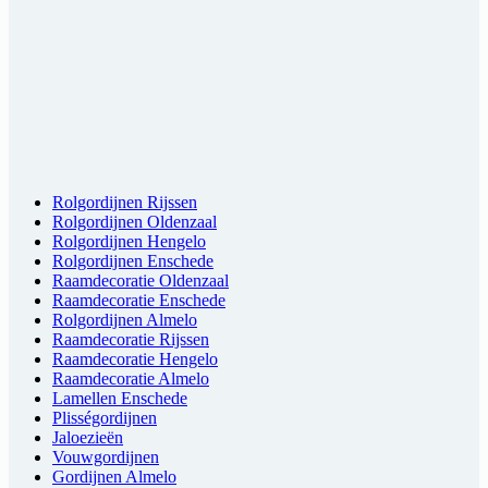
Rolgordijnen Rijssen
Rolgordijnen Oldenzaal
Rolgordijnen Hengelo
Rolgordijnen Enschede
Raamdecoratie Oldenzaal
Raamdecoratie Enschede
Rolgordijnen Almelo
Raamdecoratie Rijssen
Raamdecoratie Hengelo
Raamdecoratie Almelo
Lamellen Enschede
Plisségordijnen
Jaloezieën
Vouwgordijnen
Gordijnen Almelo