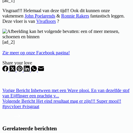
[ad_1]
Visgraat!!! Helemaal van deze tijd!! Ook dit kunnen onze
vakmensen
John Poelarends
&
Ronnie Rakers
fantastisch leggen.
Deze vloer is van
Vivafloors
?
[ad_2]
Zie meer op onze Facebook pagina!
Share your love
Vorige
Bericht
Inbetween met een Wave plooi. En van dezelfde stof
van Eijffinger een prachtig v...
Volgende
Bericht
Het eind resultaat mag er zijn!!! Super mooi!!
#pvcvloer #visgraat
Gerelateerde berichten