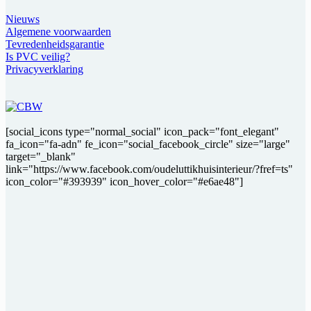
Nieuws
Algemene voorwaarden
Tevredenheidsgarantie
Is PVC veilig?
Privacyverklaring
[social_icons type="normal_social" icon_pack="font_elegant"
fa_icon="fa-adn" fe_icon="social_facebook_circle" size="large"
target="_blank"
link="https://www.facebook.com/oudeluttikhuisinterieur/?fref=ts"
icon_color="#393939" icon_hover_color="#e6ae48"]