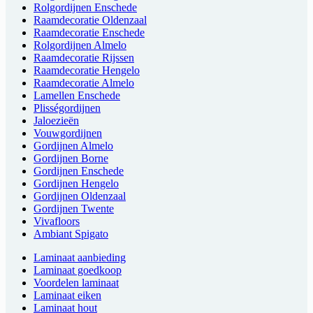
Rolgordijnen Enschede
Raamdecoratie Oldenzaal
Raamdecoratie Enschede
Rolgordijnen Almelo
Raamdecoratie Rijssen
Raamdecoratie Hengelo
Raamdecoratie Almelo
Lamellen Enschede
Plisségordijnen
Jaloezieën
Vouwgordijnen
Gordijnen Almelo
Gordijnen Borne
Gordijnen Enschede
Gordijnen Hengelo
Gordijnen Oldenzaal
Gordijnen Twente
Vivafloors
Ambiant Spigato
Laminaat aanbieding
Laminaat goedkoop
Voordelen laminaat
Laminaat eiken
Laminaat hout