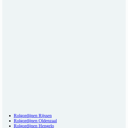
Rolgordijnen Rijssen
Rolgordijnen Oldenzaal
Rolgordijnen Hengelo